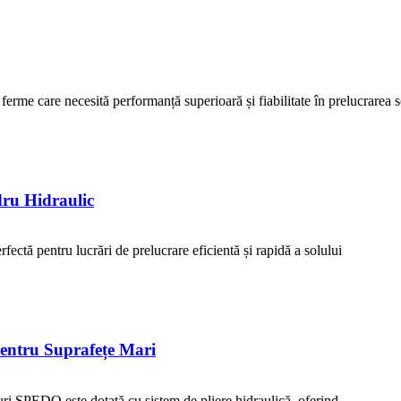
rme care necesită performanță superioară și fiabilitate în prelucrarea s
ru Hidraulic
ectă pentru lucrări de prelucrare eficientă și rapidă a solului
entru Suprafețe Mari
uri SPEDO este dotată cu sistem de pliere hidraulică, oferind