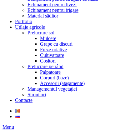
Echipament pentru livezi
Echipament pentru irigare
Material săditor
Portfolio
Utilaje agricole
Prelucrare sol
Mulcere
Grape cu discuri
Freze rotative
Cultivatoare
Cositori
Prelucrare pe rând
Palpatoare
Corpuri (baze)
Accesorii (atașamente)
Managementul vegetației
Stropitori
Contacte
Menu