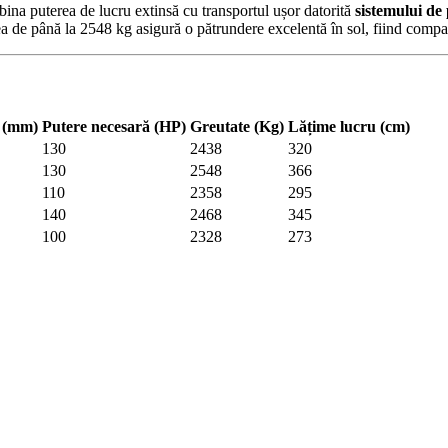
na puterea de lucru extinsă cu transportul ușor datorită
sistemului de 
tea de până la 2548 kg asigură o pătrundere excelentă în sol, fiind comp
i (mm)
Putere necesară (HP)
Greutate (Kg)
Lățime lucru (cm)
130
2438
320
130
2548
366
110
2358
295
140
2468
345
100
2328
273