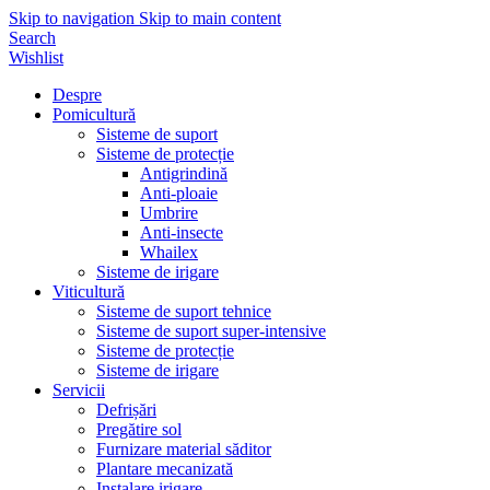
Skip to navigation
Skip to main content
Search
Wishlist
Despre
Pomicultură
Sisteme de suport
Sisteme de protecție
Antigrindină
Anti-ploaie
Umbrire
Anti-insecte
Whailex
Sisteme de irigare
Viticultură
Sisteme de suport tehnice
Sisteme de suport super-intensive
Sisteme de protecție
Sisteme de irigare
Servicii
Defrișări
Pregătire sol
Furnizare material săditor
Plantare mecanizată
Instalare irigare