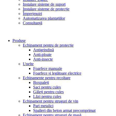
Instalare sisteme de suport
Instalare sisteme de protecție
Împrejmuiri
Automatizarea plantațiilor
Consultanță
Produse
Echipament pentru de protecție
Antigrindină
Anti-ploaie
Anti-insecte
Unelte
Foarfece manuale
Foarfece și legătoare electrice
Echipamente pentru recoltare
Boxpaleți
Saci pentru cules
Găleți pentru cules
Lăzi pentru cules
Echipament pentru struguri de vin
Pari metalici
Șpalieri din beton armat precomprimat
Echipament pentru struguri de masă