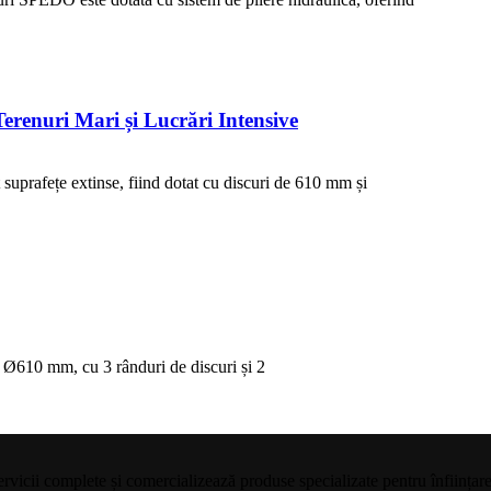
enuri Mari și Lucrări Intensive
suprafețe extinse, fiind dotat cu discuri de 610 mm și
e Ø610 mm, cu 3 rânduri de discuri și 2
cii complete și comercializează produse specializate pentru înființarea p