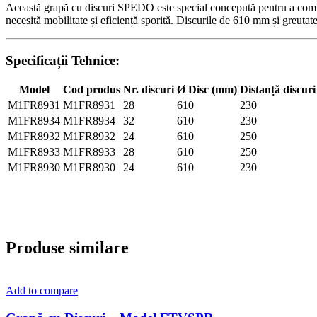
Această grapă cu discuri SPEDO este special concepută pentru a combi
necesită mobilitate și eficiență sporită. Discurile de 610 mm și greuta
Specificații Tehnice:
Model
Cod produs
Nr. discuri
Ø Disc (mm)
Distanță discur
M1FR8931
M1FR8931
28
610
230
M1FR8934
M1FR8934
32
610
230
M1FR8932
M1FR8932
24
610
250
M1FR8933
M1FR8933
28
610
250
M1FR8930
M1FR8930
24
610
230
Produse similare
Add to compare