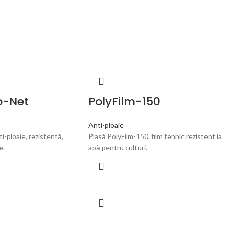
o-Net
PolyFilm-150
Anti-ploaie
i-ploaie, rezistentă,
Plasă PolyFilm-150, film tehnic rezistent la
e.
apă pentru culturi.