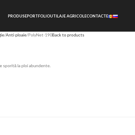
PRODUSE
PORTFOLIO
UTILAJE AGRICOLE
CONTACTE
ție
Anti-ploaie
PolyNet-190
Back to products
 sporită la ploi abundente.