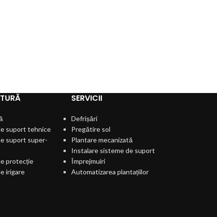
Anti-ploaie
Plasă albă PolyWh
culturile de ploaie
LTURĂ
SERVICII
ă
Defrișări
e suport tehnice
Pregătire sol
e suport super-
Plantare mecanizată
Instalare sisteme de suport
e protecție
Împrejmuiri
e irigare
Automatizarea plantațiilor