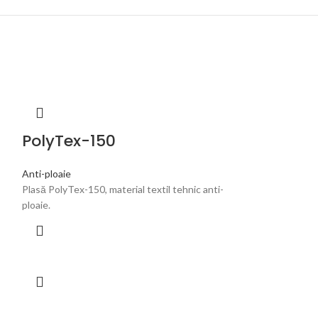
PolyTex-150
Anti-ploaie
Plasă PolyTex-150, material textil tehnic anti-
ploaie.
PolyWhite