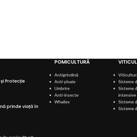
POMICULTURĂ
VITICU
Antigrindină
Viticultur
și Protecție
Anti-ploaie
Sisteme d
Umbrire
Sisteme d
Anti-insecte
intensive
Whailex
Sisteme d
ă prinde viață în
Sisteme d