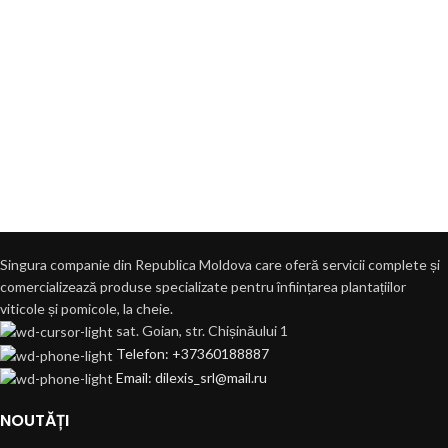
Singura companie din Republica Moldova care oferă servicii complete și
comercializează produse specializate pentru înființarea plantațiilor
viticole și pomicole, la cheie.
sat. Goian, str. Chișinăului 1
Telefon: +37360188887
Email: dilexis_srl@mail.ru
NOUTĂȚI