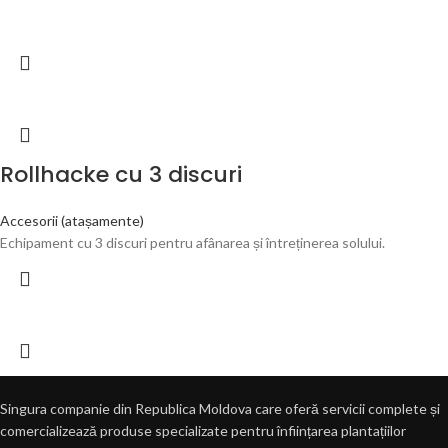
Rollhacke cu 3 discuri
Accesorii (atașamente)
Echipament cu 3 discuri pentru afânarea și întreținerea solului.
Singura companie din Republica Moldova care oferă servicii complete și
comercializează produse specializate pentru înființarea plantațiilor