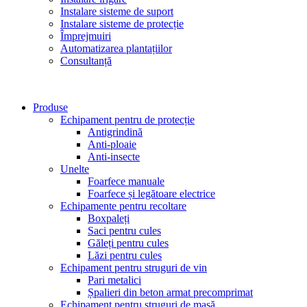
Instalare sisteme de suport
Instalare sisteme de protecție
Împrejmuiri
Automatizarea plantațiilor
Consultanță
Produse
Echipament pentru de protecție
Antigrindină
Anti-ploaie
Anti-insecte
Unelte
Foarfece manuale
Foarfece și legătoare electrice
Echipamente pentru recoltare
Boxpaleți
Saci pentru cules
Găleți pentru cules
Lăzi pentru cules
Echipament pentru struguri de vin
Pari metalici
Șpalieri din beton armat precomprimat
Echipament pentru struguri de masă