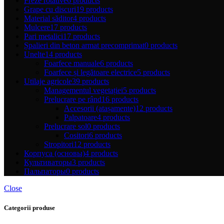
Freze rotative
6 products
Grape cu discuri
19 products
Material săditor
4 products
Mulcere
17 products
Pari metalici
17 products
Șpalieri din beton armat precomprimat
0 products
Unelte
14 products
Foarfece manuale
6 products
Foarfece și legătoare electrice
5 products
Utilaje agricole
39 products
Managementul vegetației
5 products
Prelucrare pe rând
16 products
Accesorii (atașamente)
12 products
Palpatoare
4 products
Prelucrare sol
0 products
Cositori
6 products
Stropitori
12 products
Корпуса (основы)
4 products
Культиваторы
3 products
Пальпаторы
0 products
Close
Categorii produse