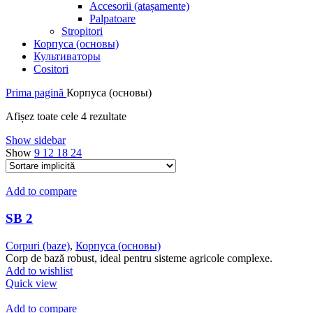
Accesorii (atașamente)
Palpatoare
Stropitori
Корпуса (основы)
Культиваторы
Cositori
Prima pagină
Корпуса (основы)
Afișez toate cele 4 rezultate
Show sidebar
Show
9
12
18
24
Add to compare
SB 2
Corpuri (baze)
,
Корпуса (основы)
Corp de bază robust, ideal pentru sisteme agricole complexe.
Add to wishlist
Quick view
Add to compare