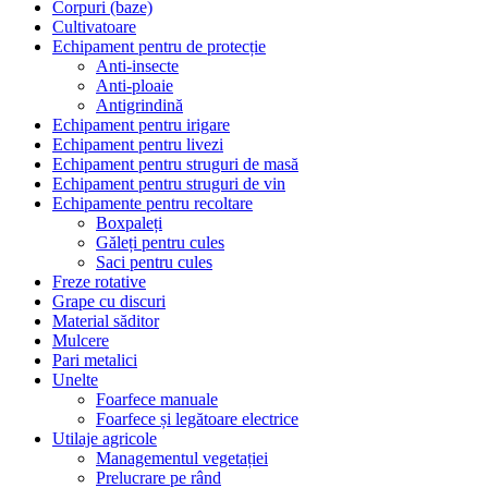
Corpuri (baze)
Cultivatoare
Echipament pentru de protecție
Anti-insecte
Anti-ploaie
Antigrindină
Echipament pentru irigare
Echipament pentru livezi
Echipament pentru struguri de masă
Echipament pentru struguri de vin
Echipamente pentru recoltare
Boxpaleți
Găleți pentru cules
Saci pentru cules
Freze rotative
Grape cu discuri
Material săditor
Mulcere
Pari metalici
Unelte
Foarfece manuale
Foarfece și legătoare electrice
Utilaje agricole
Managementul vegetației
Prelucrare pe rând