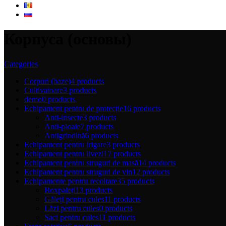
Корпуса (основы)
Categories
Corpuri (baze)
4 products
Cultivatoare
3 products
demo
0 products
Echipament pentru de protecție
16 products
Anti-insecte
3 products
Anti-ploaie
7 products
Antigrindină
6 products
Echipament pentru irigare
3 products
Echipament pentru livezi
17 products
Echipament pentru struguri de masă
14 products
Echipament pentru struguri de vin
12 products
Echipamente pentru recoltare
35 products
Boxpaleți
13 products
Găleți pentru cules
11 products
Lăzi pentru cules
0 products
Saci pentru cules
11 products