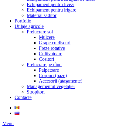
Echipament pentru livezi
Echipament pentru irigare
Material săditor
Portfolio
Utilaje agricole
Prelucrare sol
Mulcere
Grape cu discuri
Freze rotative
Cultivatoare
Cositori
Prelucrare pe rând
Palpatoare
Corpuri (baze)
Accesorii (atașamente)
Managementul vegetației
Stropitori
Contacte
Menu