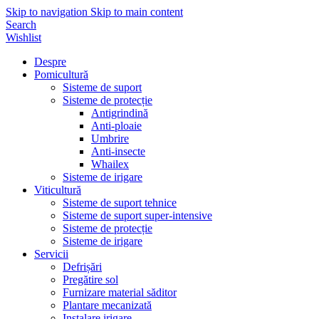
Skip to navigation
Skip to main content
Search
Wishlist
Despre
Pomicultură
Sisteme de suport
Sisteme de protecție
Antigrindină
Anti-ploaie
Umbrire
Anti-insecte
Whailex
Sisteme de irigare
Viticultură
Sisteme de suport tehnice
Sisteme de suport super-intensive
Sisteme de protecție
Sisteme de irigare
Servicii
Defrișări
Pregătire sol
Furnizare material săditor
Plantare mecanizată
Instalare irigare