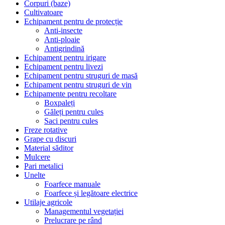
Corpuri (baze)
Cultivatoare
Echipament pentru de protecție
Anti-insecte
Anti-ploaie
Antigrindină
Echipament pentru irigare
Echipament pentru livezi
Echipament pentru struguri de masă
Echipament pentru struguri de vin
Echipamente pentru recoltare
Boxpaleți
Găleți pentru cules
Saci pentru cules
Freze rotative
Grape cu discuri
Material săditor
Mulcere
Pari metalici
Unelte
Foarfece manuale
Foarfece și legătoare electrice
Utilaje agricole
Managementul vegetației
Prelucrare pe rând