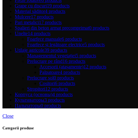
Freze rotative
6 products
Grape cu discuri
19 products
Material săditor
4 products
Mulcere
17 products
Pari metalici
17 products
Șpalieri din beton armat precomprimat
0 products
Unelte
14 products
Foarfece manuale
6 products
Foarfece și legătoare electrice
5 products
Utilaje agricole
39 products
Managementul vegetației
5 products
Prelucrare pe rând
16 products
Accesorii (atașamente)
12 products
Palpatoare
4 products
Prelucrare sol
0 products
Cositori
6 products
Stropitori
12 products
Корпуса (основы)
4 products
Культиваторы
3 products
Пальпаторы
0 products
Close
Categorii produse