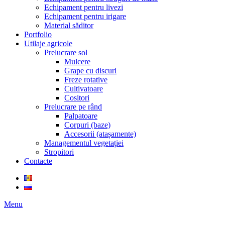
Echipament pentru livezi
Echipament pentru irigare
Material săditor
Portfolio
Utilaje agricole
Prelucrare sol
Mulcere
Grape cu discuri
Freze rotative
Cultivatoare
Cositori
Prelucrare pe rând
Palpatoare
Corpuri (baze)
Accesorii (atașamente)
Managementul vegetației
Stropitori
Contacte
Menu