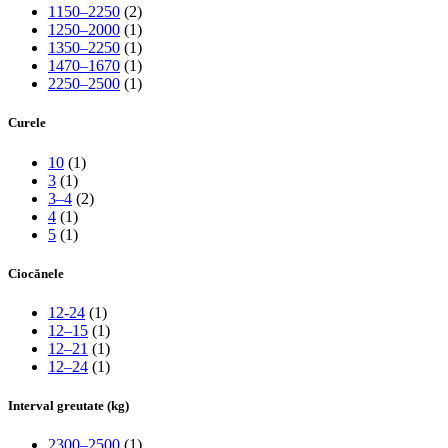
1150–2250
(2)
1250–2000
(1)
1350–2250
(1)
1470–1670
(1)
2250–2500
(1)
Curele
10
(1)
3
(1)
3–4
(2)
4
(1)
5
(1)
Ciocănele
12-24
(1)
12–15
(1)
12–21
(1)
12–24
(1)
Interval greutate (kg)
2300–2500
(1)