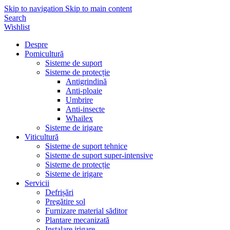
Skip to navigation
Skip to main content
Search
Wishlist
Despre
Pomicultură
Sisteme de suport
Sisteme de protecție
Antigrindină
Anti-ploaie
Umbrire
Anti-insecte
Whailex
Sisteme de irigare
Viticultură
Sisteme de suport tehnice
Sisteme de suport super-intensive
Sisteme de protecție
Sisteme de irigare
Servicii
Defrișări
Pregătire sol
Furnizare material săditor
Plantare mecanizată
Instalare irigare