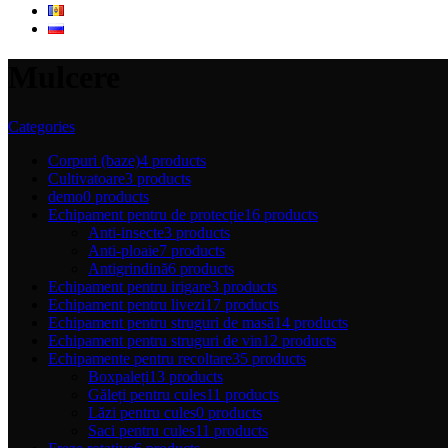
Mulcere
Categories
Corpuri (baze)
4 products
Cultivatoare
3 products
demo
0 products
Echipament pentru de protecție
16 products
Anti-insecte
3 products
Anti-ploaie
7 products
Antigrindină
6 products
Echipament pentru irigare
3 products
Echipament pentru livezi
17 products
Echipament pentru struguri de masă
14 products
Echipament pentru struguri de vin
12 products
Echipamente pentru recoltare
35 products
Boxpaleți
13 products
Găleți pentru cules
11 products
Lăzi pentru cules
0 products
Saci pentru cules
11 products