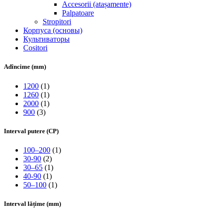
Accesorii (atașamente)
Palpatoare
Stropitori
Корпуса (основы)
Культиваторы
Cositori
Adîncime (mm)
1200
(1)
1260
(1)
2000
(1)
900
(3)
Interval putere (CP)
100–200
(1)
30-90
(2)
30–65
(1)
40-90
(1)
50–100
(1)
Interval lățime (mm)