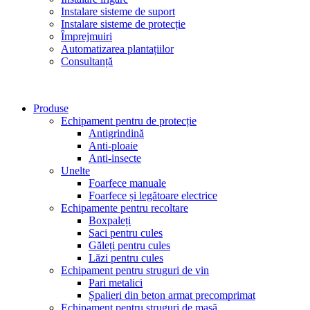
Instalare sisteme de suport
Instalare sisteme de protecție
Împrejmuiri
Automatizarea plantațiilor
Consultanță
Produse
Echipament pentru de protecție
Antigrindină
Anti-ploaie
Anti-insecte
Unelte
Foarfece manuale
Foarfece și legătoare electrice
Echipamente pentru recoltare
Boxpaleți
Saci pentru cules
Găleți pentru cules
Lăzi pentru cules
Echipament pentru struguri de vin
Pari metalici
Șpalieri din beton armat precomprimat
Echipament pentru struguri de masă