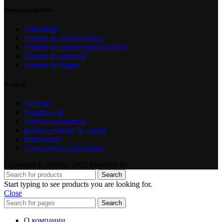
Виноградарство
Viticultură
Sisteme de suport tehnice
Sisteme de suport super-intensive
Sisteme de protecție
Sisteme de irigare
Услуги
Defrișări
Pregătire sol
Plantare mecanizată
Instalare sisteme de suport
Împrejmuiri
Automatizarea plantațiilor
Copyright © Dilexis. 2025 Powered By
Search
Start typing to see products you are looking for.
Close
Search
О компании