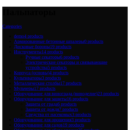
Пальпаторы
Categories
demo
4 products
Армированные бетонные шпалеры
0 products
Дисковые бороны
19 products
Инструменты
14 products
Ручные секаторы
6 products
Электрические секаторы и связывающие
устройства
5 products
Корпуса (основы)
4 products
Культиваторы
3 products
Металлические столбы
17 products
Мульчеры
17 products
Оборудование для винограда (виноделие)
23 products
Оборудование для защиты
16 products
Защита от града
6 products
Защита от дождя
7 products
Средства от насекомых
3 products
Оборудование для орошения
3 products
Оборудование для садов
19 products