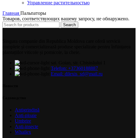
Управление растительностью
Главная
Пальпаторы
Товаров, соответствующих вашему запросу, не обнаружено.
Search
Singura companie din Republica Moldova care oferă servicii
complete și comercializează produse specializate pentru înființarea
plantațiilor viticole și pomicole, la cheie.
sat. Goian, str. Chișinăului 1
Telefon: +37360188887
Email: dilexis_srl@mail.ru
Новости
Садоводство
Antigrindină
Anti-ploaie
Umbrire
Anti-insecte
Whailex