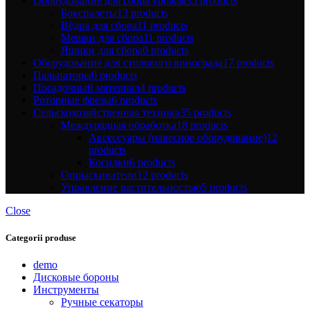
Оборудование для сбора урожая
35 products
Бокспалеты
13 products
Вёдра для сбора
11 products
Мешки для сбора
11 products
Ящики для сбора
0 products
Оборудование для столового винограда
17 products
Пальпаторы
0 products
Посадочный материал
4 products
Роторные фрезы
6 products
Сельскохозяйственная техника
35 products
Междурядная обработка
18 products
Аксессуары (навесное оборудование)
12
products
Косилки
6 products
Опрыскиватели
12 products
Управление растительностью
5 products
Close
Categorii produse
demo
Дисковые бороны
Инструменты
Ручные секаторы